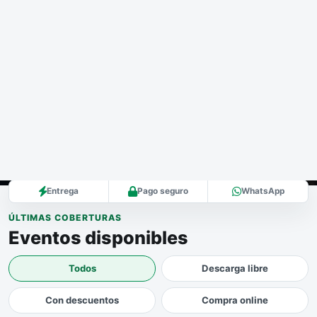
FotoAndresParra
Blog
Fotografía deportiva en
Castilla-La Mancha
Buscar
Entrega
Pago seguro
WhatsApp
ÚLTIMAS COBERTURAS
Eventos disponibles
Todos
Descarga libre
Con descuentos
Compra online