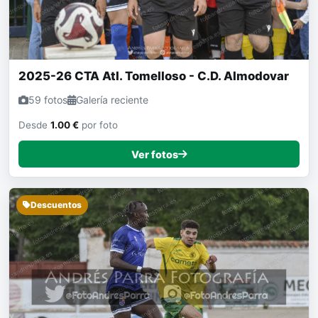
2025-26 CTA Atl. Tomelloso - C.D. Almodovar
59 fotos
Galería reciente
Desde
1.00 €
por foto
Ver fotos
Descuentos