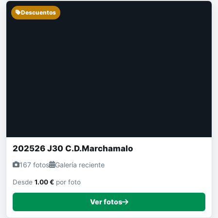
Descuentos
202526 J30 C.D.Marchamalo
167 fotos
Galería reciente
Desde
1.00 €
por foto
Ver fotos