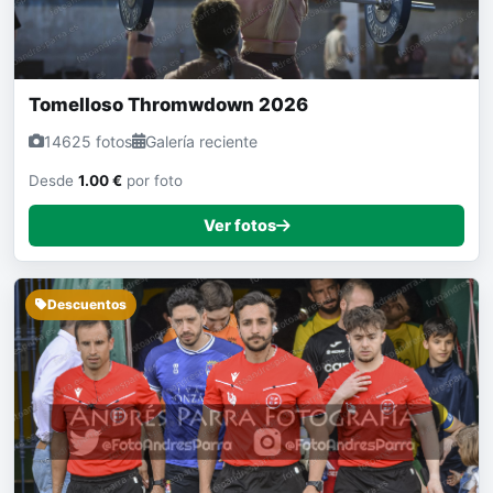
Tomelloso Thromwdown 2026
14625 fotos
Galería reciente
Desde
1.00 €
por foto
Ver fotos
Descuentos