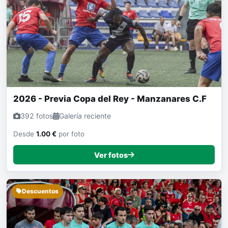
2026 - Previa Copa del Rey - Manzanares C.F
392 fotos
Galería reciente
Desde
1.00 €
por foto
Ver fotos
Descuentos