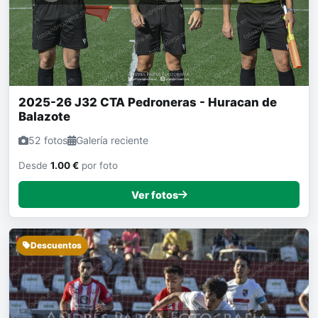
2025-26 J32 CTA Pedroneras - Huracan de
Balazote
52 fotos
Galería reciente
Desde
1.00 €
por foto
Ver fotos
Descuentos