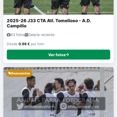
2025-26 J33 CTA Atl. Tomelloso - A.D.
Campillo
43 fotos
Galería reciente
Desde
0.98 €
por foto
Ver fotos
Descuentos