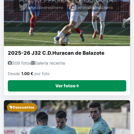
2025-26 J32 C.D.Huracan de Balazote
309 fotos
Galería reciente
Desde
1.00 €
por foto
Ver fotos
Descuentos