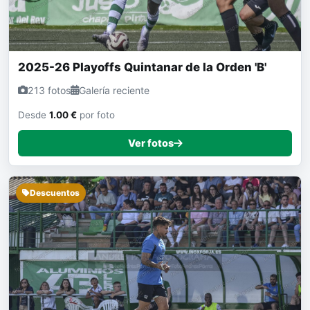
2025-26 Playoffs Quintanar de la Orden 'B'
213 fotos
Galería reciente
Desde
1.00 €
por foto
Ver fotos
Descuentos