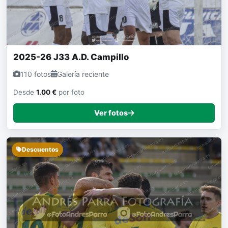
2025-26 J33 A.D. Campillo
110 fotos
Galería reciente
Desde
1.00 €
por foto
Ver fotos
Descuentos