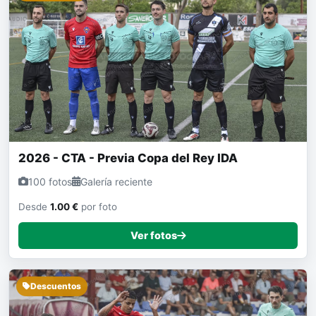
2026 - CTA - Previa Copa del Rey IDA
100 fotos
Galería reciente
Desde
1.00 €
por foto
Ver fotos
Descuentos