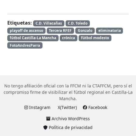
Etiquetas:
C.D. Villacañas
C.D. Toledo
playoff de ascenso
Tercera RFEF
Gonzalo
eliminatoria
fútbol Castilla-La Mancha
crónica
fútbol modesto
FotoAndresParra
No tengo afiliación oficial con la FFCM ni la CTAFFCM, pero sí el
compromiso firme de visibilizar el fútbol regional en Castilla-La
Mancha.
Instagram
X(Twitter)
Facebook
Archivo WordPress
Política de privacidad