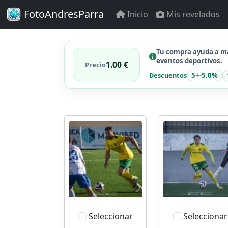
FotoAndresParra
Inicio
Mis revelados
Tu compra ayuda a ma
eventos deportivos.
1.00 €
Precio
Descuentos
5+
-5.0%
Seleccionar
Seleccionar