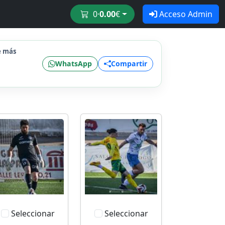
0
·
0.00
€
Acceso Admin
e más
WhatsApp
Compartir
Seleccionar
Seleccionar