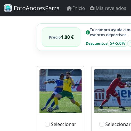
FotoAndresParra
Inicio
Mis revelados
Tu compra ayuda a ma
eventos deportivos.
1.00 €
Precio
Descuentos
5+
-5.0%
Seleccionar
Seleccionar