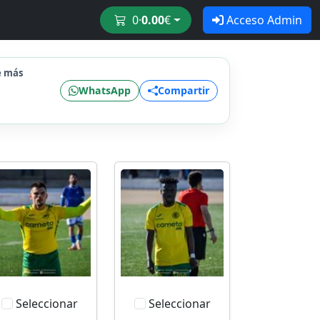
0
·
0.00
€
Acceso Admin
e más
WhatsApp
Compartir
Seleccionar
Seleccionar