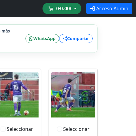
0
·
0.00
€
Acceso Admin
e más
WhatsApp
Compartir
Seleccionar
Seleccionar