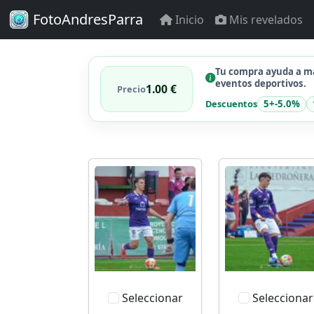
FotoAndresParra
Inicio
Mis revelados
Tu compra ayuda a ma
eventos deportivos.
1.00 €
Precio
Descuentos
5+
-5.0%
Seleccionar
Seleccionar