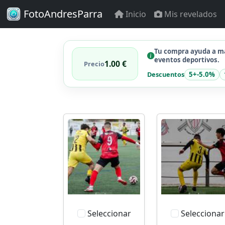
FotoAndresParra
Inicio
Mis revelados
Tu compra ayuda a ma
eventos deportivos.
1.00 €
Precio
Descuentos
5+
-5.0%
Seleccionar
Seleccionar