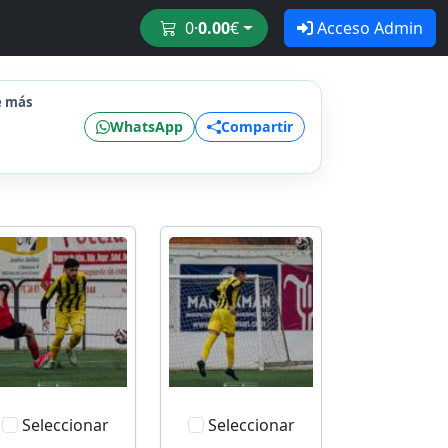
0
·
0.00
€
Acceso Admin
e más
WhatsApp
Compartir
Seleccionar
Seleccionar