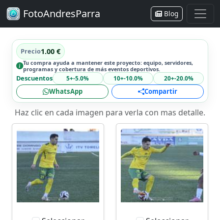
FotoAndresParra
Blog
Precio
1.00 €
Tu compra ayuda a mantener este proyecto: equipo, servidores,
programas y cobertura de más eventos deportivos.
Descuentos
5+
-5.0%
10+
-10.0%
20+
-20.0%
WhatsApp
Compartir
Haz clic en cada imagen para verla con mas detalle.