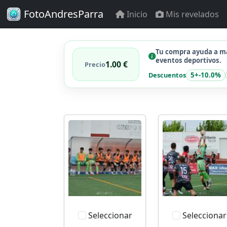
FotoAndresParra
Inicio
Mis revelados
Tu compra ayuda a ma
eventos deportivos.
1.00 €
Precio
Descuentos
5+
-10.0%
Seleccionar
Seleccionar