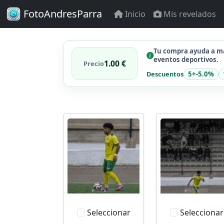
FotoAndresParra
Inicio
Mis revelados
Tu compra ayuda a ma
eventos deportivos.
1.00 €
Precio
Descuentos
5+
-5.0%
Seleccionar
Seleccionar