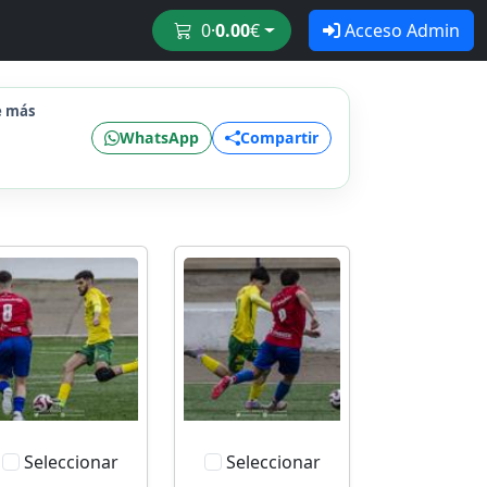
0
·
0.00
€
Acceso Admin
e más
WhatsApp
Compartir
Seleccionar
Seleccionar