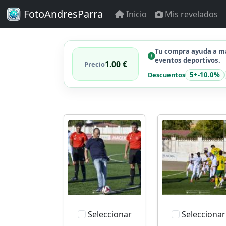
FotoAndresParra
Inicio
Mis revelados
Tu compra ayuda a ma
eventos deportivos.
1.00 €
Precio
Descuentos
5+
-10.0%
Seleccionar
Seleccionar