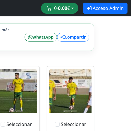
0
·
0.00
€
Acceso Admin
e más
WhatsApp
Compartir
Seleccionar
Seleccionar