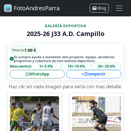
FotoAndresParra
Blog
GALERÍA DEPORTIVA
2025-26 J33 A.D. Campillo
Precio
1.00 €
Tu compra ayuda a mantener este proyecto: equipo, servidores,
programas y cobertura de más eventos deportivos.
Descuentos
5+
-5.0%
10+
-10.0%
20+
-20.0%
WhatsApp
Compartir
Haz clic en cada imagen para verla con mas detalle.