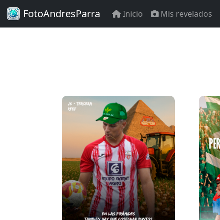
FotoAndresParra
Inicio
Mis revelados