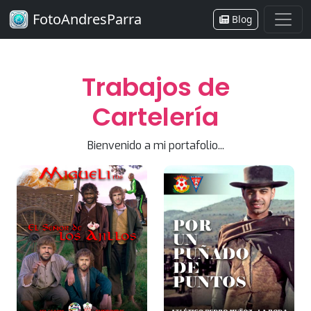
FotoAndresParra
Blog
Trabajos de
Cartelería
Bienvenido a mi portafolio...