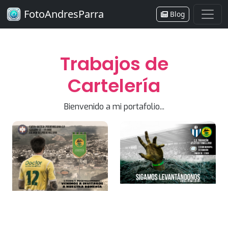
FotoAndresParra
Blog
Trabajos de
Cartelería
Bienvenido a mi portafolio...