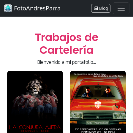
FotoAndresParra
Blog
Trabajos de
Cartelería
Bienvenido a mi portafolio...