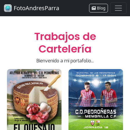
FotoAndresParra
Blog
Trabajos de
Cartelería
Bienvenido a mi portafolio...