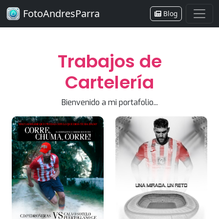
FotoAndresParra
Blog
Trabajos de
Cartelería
Bienvenido a mi portafolio...